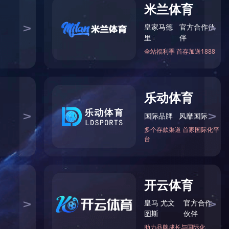
基甲酰胺
N,N-二乙基...
一甲胺
-45-2
617-84-5
74-89-5