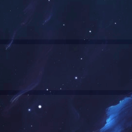
推荐产品
甲酸甲酯
二甲胺
N-乙
107-31-3
124-40-3
647