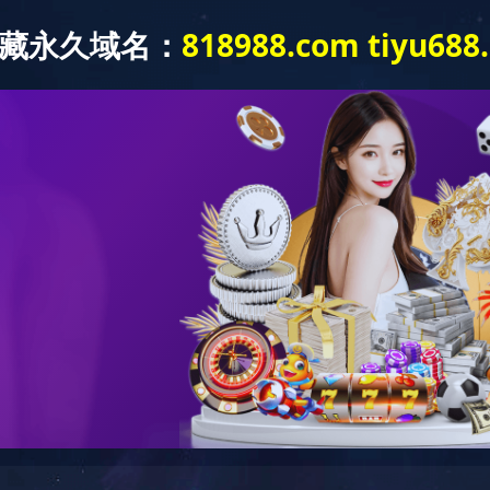
)
公司简介
产品中心
星空网站在线登录官网入口