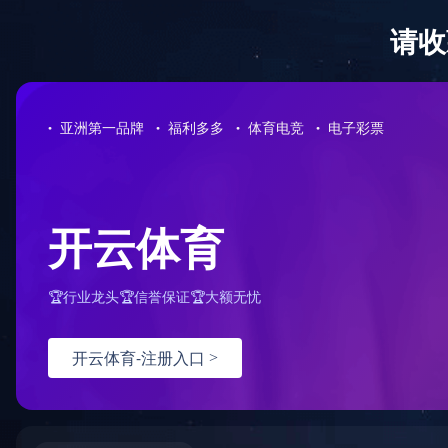
星空网站在线登录官网入口
星空网站在线登录官网入口-星空(中国
ENGLISH