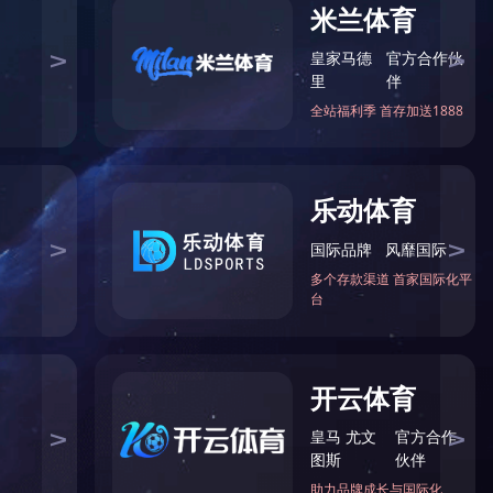
基甲酰胺
N,N-二乙基...
一甲胺
-45-2
617-84-5
74-89-5