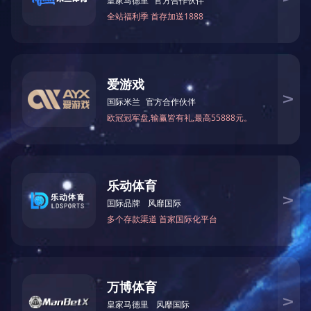
分子式
分子量
性 质
用 途
包装、贮运