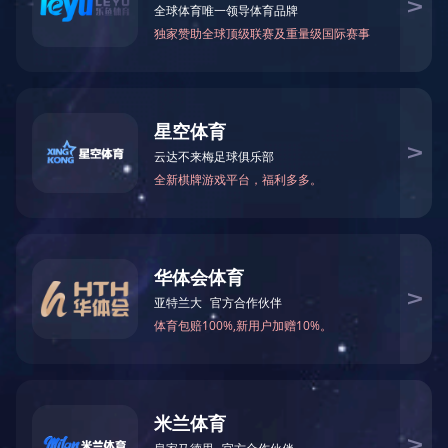
甲酰胺
N-甲基甲酰胺
75-12-7
123-39-7