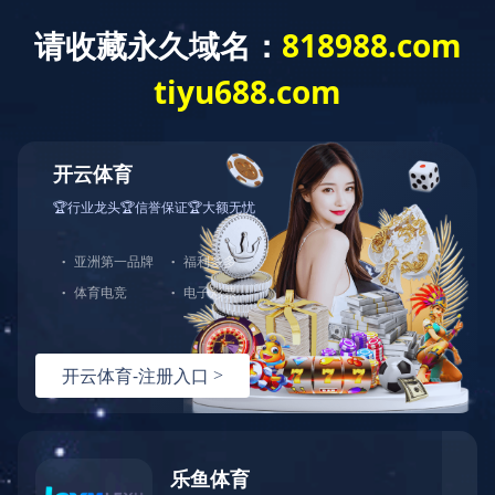
星空网站在线登录官网入口
星空网站在线登录官网入口-星空(中国
ENGLISH