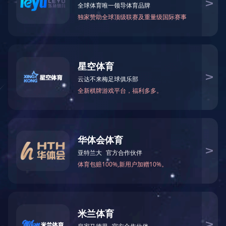
Formamide(FA)
N-Methylformamid
75-12-7
123-39-7